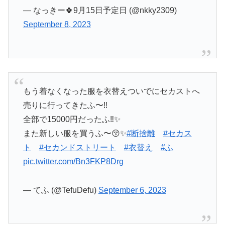
— なっきー🍀9月15日予定日 (@nkky2309)
September 8, 2023
もう着なくなった服を衣替えついでにセカストへ
売りに行ってきたふ〜‼️
全部で15000円だったふ‼️✨
また新しい服を買うふ〜😚✨
#断捨離
#セカス
ト
#セカンドストリート
#衣替え
#ふ
pic.twitter.com/Bn3FKP8Drg
— てふ (@TefuDefu)
September 6, 2023