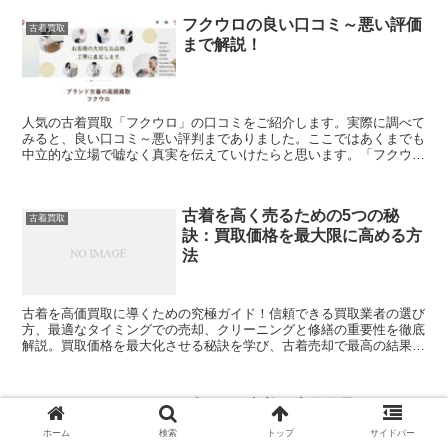
フクウロの良い口コミ～悪い評価
古着買取
まで解説！
人気の古着買取「フクウロ」の口コミをご紹介します。実際に調べて
みると、良い口コミ～悪い評判までありました。ここではあくまでも
中立的な立場で嘘なく真実を伝えていけたらと思います。「フクウ
ロ」で古着買取を利用しようか迷っている方の参考になれば幸...
古着を高く売るための5つの秘
古着買取
訣：買取価格を最大限に高める方
法
古着を高価買取に導くための究極ガイド！信頼できる買取業者の選び
方、最適なタイミングでの売却、クリーニングと修繕の重要性を徹底
解説。買取価格を最大化させる秘訣を学び、古着売却で最高の結果を
得ましょう。
ブランド古着の高価買取ガイド：
古着買取
古着を高く売るための秘訣とコツ
ホーム
検索
トップ
サイドバー